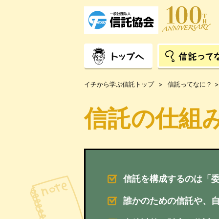
信
託
協
会
ト
信
ッ
託
イチから学ぶ信託トップ
信託ってなに？
プ
っ
て
な
信託の仕組
に？
信託を構成するのは「委
誰かのための信託や、