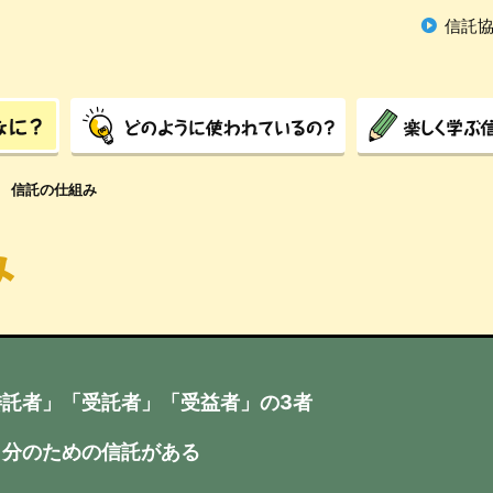
信託
ど
楽
の
し
信託の仕組み
よ
く
う
学
に
ぶ
み
使
信
わ
託
れ
ク
て
イ
い
ズ
る
の？
託者」「受託者」「受益者」の3者
自分のための信託がある