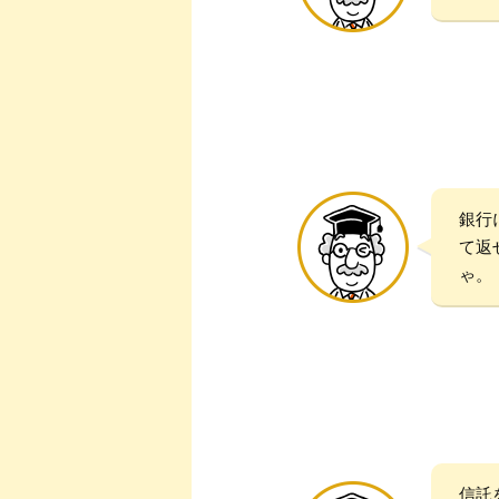
銀行
て返
ゃ。
信託