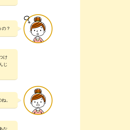
うの？
つけ
んじ
のね。
あな