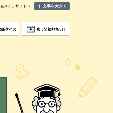
協会メインサイトへ
文
字
サ
イ
ズ
を
変
更
も
っ
と
知
り
た
い！