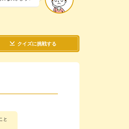
クイズに挑戦する
？
こと