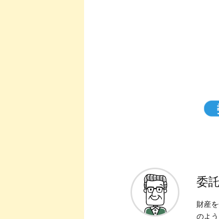
委
財産を
のよう