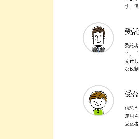
す。個
受
委託者
て、「
交付し
な役割
受
信託さ
運用さ
受益者