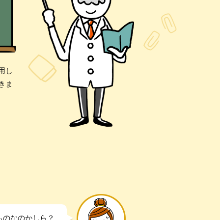
用し
きま
ものなのかしら？