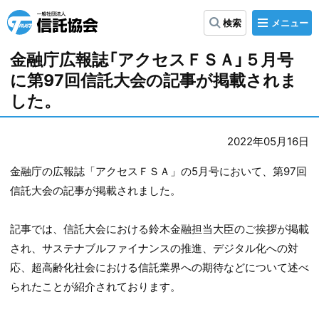
メ
検索
ニ
信
ュ
ー
託
金融庁広報誌「アクセスＦＳＡ」５月号
協
に第97回信託大会の記事が掲載されま
会
した。
2022年05月16日
金融庁の広報誌「アクセスＦＳＡ」の5月号において、第97回
信託大会の記事が掲載されました。
記事では、信託大会における鈴木金融担当大臣のご挨拶が掲載
され、サステナブルファイナンスの推進、デジタル化への対
応、超高齢化社会における信託業界への期待などについて述べ
られたことが紹介されております。