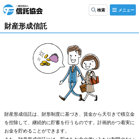
メ
検索
ニ
信
ュ
ー
託
財産形成信託
協
会
財産形成信託は、財形制度に基づき、賃金から天引きで積立金
を控除して、継続的に貯蓄を行うものです。計画的かつ着実に
お金を貯めることができます。