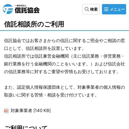
メ
検索
ニ
信
ュ
ー
託
信託相談所のご利用
協
会
信託協会ではお客さまからの信託に関するご照会やご相談の窓
口として、信託相談所を設置しています。
信託相談所では信託兼営金融機関（主に信託業務・併営業務・
銀行業務を行う金融機関のことをいいます。）および信託会社
の信託業務等に対するご要望や苦情もお受けしております。
また、認定個人情報保護団体として、対象事業者の個人情報の
取扱いに関する苦情・相談を受け付けています。
対象事業者 [140 KB]
ご利用について