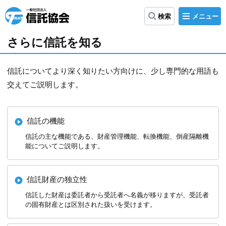
メ
検索
ニ
信
ュ
ー
託
さらに信託を知る
協
会
信託についてより深く知りたい方向けに、少し専門的な用語も
交えてご説明します。
信託の機能
信託の主な機能である、財産管理機能、転換機能、倒産隔離機
能についてご説明します。
信託財産の独立性
信託した財産は委託者から受託者へ名義が移りますが、受託者
の固有財産とは区別された扱いを受けます。