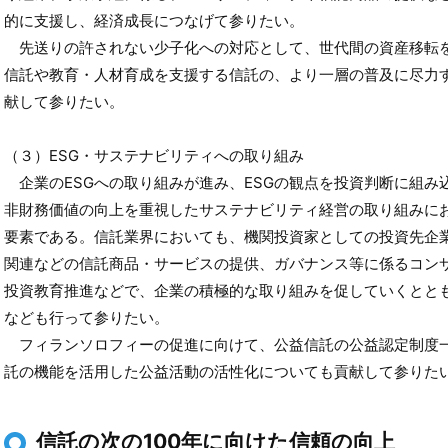
的に支援し、経済成長につなげて参りたい。
先送りの許されない少子化への対応として、世代間の資産移転
信託や教育・人材育成を支援する信託の、より一層の普及に尽力
献して参りたい。
（３）ESG・サステナビリティへの取り組み
企業のESGへの取り組みが進み、ESGの観点を投資判断に組み
非財務価値の向上を重視したサステナビリティ経営の取り組みに
要素である。信託業界においても、機関投資家としての投資先企
関連などの信託商品・サービスの提供、ガバナンス等に係るコン
投資教育推進などで、企業の積極的な取り組みを促していくとと
なども行って参りたい。
フィランソロフィーの促進に向けて、公益信託の公益認定制度
託の機能を活用した公益活動の活性化についても貢献して参りた
信託の次の100年に向けた信頼の向上