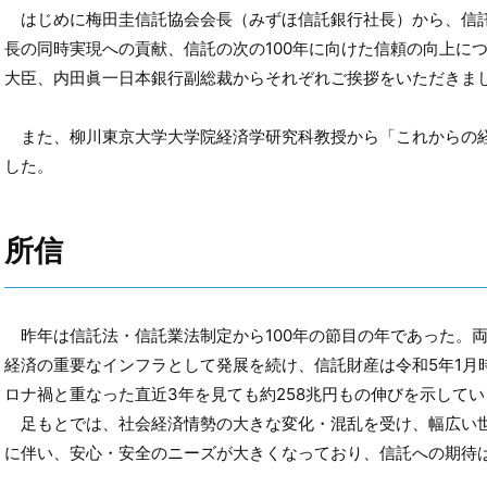
はじめに梅田圭信託協会会長（みずほ信託銀行社長）から、信
長の同時実現への貢献、信託の次の100年に向けた信頼の向上に
大臣、内田眞一日本銀行副総裁からそれぞれご挨拶をいただきま
また、柳川東京大学大学院経済学研究科教授から「これからの
した。
所信
昨年は信託法・信託業法制定から100年の節目の年であった。
経済の重要なインフラとして発展を続け、信託財産は令和5年1月時
ロナ禍と重なった直近3年を見ても約258兆円もの伸びを示してい
足もとでは、社会経済情勢の大きな変化・混乱を受け、幅広い
に伴い、安心・安全のニーズが大きくなっており、信託への期待