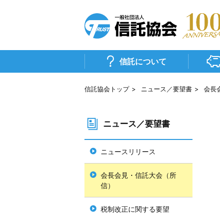
信
託
協
信託について
会
信託協会トップ
ニュース／要望書
会長
ニュース／要望書
ニュースリリース
会長会見・信託大会（所
信）
税制改正に関する要望