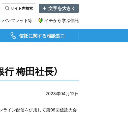
サイト内
検索
文
字
サ
パンフレット等
イチから学ぶ信託
イ
ズ
を
信託に関する相談窓口
変
更
行 梅田社長）
2023年04月12日
ンライン配信を併用して第98回信託大会