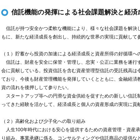
信託機能の発揮による社会課題解決と経済
信託が持つ安全かつ柔軟な機能により、様々な社会課題を解決
もに、新たな経済成長を創出し、持続的な世界の実現に貢献して
（１）貯蓄から投資の加速による経済成長と資産所得の好循環へ
信託は、財産を安全に保管・管理し、忠実・公正に業務を遂行
会に貢献している。投資信託を含む資産管理型信託の受託残高は令和
ており、今後も財産管理機能を発揮していくとともに、金融経済
資の流れを後押しして参りたい。
スタートアップ等への円滑な資金供給を促すための新しい信託
ってきた経験を活かして、経済成長と個人の資産形成の実現に貢
（２）高齢化および少子化への取り組み
人生100年時代における安心を提供するための資産管理・資産
り組み、事業承継に係る、コンサルティングや信託商品の提供な