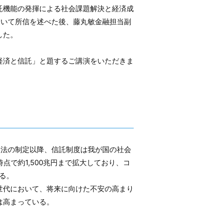
託機能の発揮による社会課題解決と経済成
ついて所信を述べた後、藤丸敏金融担当副
した。
経済と信託」と題するご講演をいただきま
両法の制定以降、信託制度は我が国の社会
点で約1,500兆円まで拡大しており、コ
る。
世代において、将来に向けた不安の高まり
は高まっている。