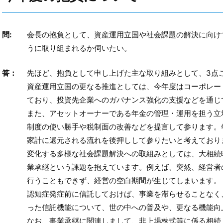
問:
会長の抱負として、資産運用立国や社会課題の解決に向け
うに取り組まれるか伺いたい。
答：
先ほど、抱負として申し上げた主な取り組みとして、3点
資産運用立国の更なる推進としては、今年度はコーポレー
ており、投資先企業へのガバナンス強化の支援などを通じ
また、アセットオーナーである年金の管理・運用を担う立
制度の使い勝手や税制面の改善などを提言して参ります。
家計に還元される流れを後押しして参りたいと考えており
変化する多様な社会課題解決への取組みとしては、大相続
業承継という課題を抱えています。例えば、突然、経営者
行うこともできず、経営の空白期間が生じてしまいます。
認知症発症前に信託しておけば、事業を滞らせることなく
った信託機能について、世の中への普及や、更なる機能向
なお、事業承継に関連しまして、非上場株式等に係る相続