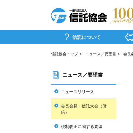
信
託
協
信託について
会
信託協会トップ
ニュース／要望書
会長
ニュース／要望書
ニュースリリース
会長会見・信託大会（所
信）
税制改正に関する要望