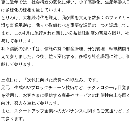
更に近年では、社会構造の変化に伴い、少子高齢化、生産年齢人
は多様化の様相を呈しています。
とりわけ、大相続時代を迎え、我が国を支える数多くのファミリ
滑な事業承継は、我々が取組むべき重要な課題の一つと認識して
また、この4月に施行された新しい公益信託制度の普及を図り、
与して参ります。
我々信託の担い手は、信託の持つ財産管理、分別管理、転換機能
えて参りました。今後、益々変化する、多様な社会課題に対し、
献して参ります。
三点目は、「次代に向けた成長への取組み」です。
足元、生成AIやブロックチェーン技術など、テクノロジーは目覚
を活用し、お客さまに提供する商品やサービスの利便性向上を図
向け、努力を重ねて参ります。
また、スタートアップ企業へのガバナンスに関するご支援など、
て参ります。