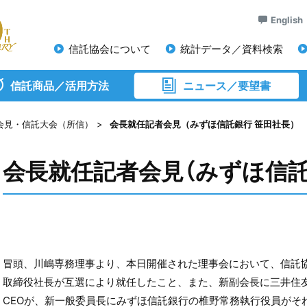
English
信託協会について
統計データ／資料検索
信託商品／活用方法
ニュース／要望書
会見・信託大会（所信）
会長就任記者会見（みずほ信託銀行 笹田社長）
会長就任記者会見（みずほ信託
冒頭、川嶋専務理事より、本日開催された理事会において、信託
取締役社長が互選により就任したこと、また、新副会長に三井住
CEOが、新一般委員長にみずほ信託銀行の椎野常務執行役員がそ