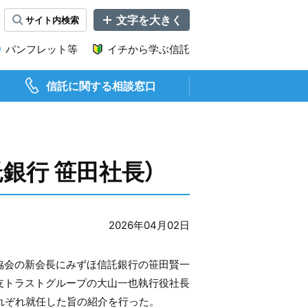
サイト内
検索
文
字
サ
パンフレット等
イチから学ぶ信託
イ
ズ
を
信託に関する相談窓口
変
更
銀行 笹田社長）
2026年04月02日
協会の新会長にみずほ信託銀行の笹田賢一
友トラストグループの大山一也執行役社長
れぞれ就任した旨の紹介を行った。