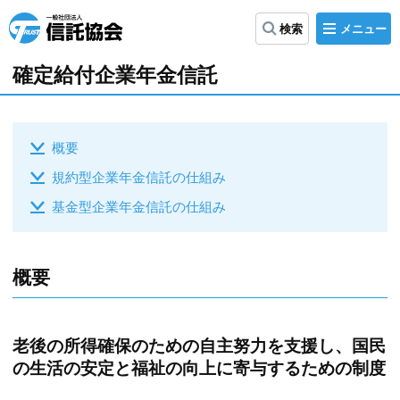
メ
検索
ニ
信
ュ
ー
託
確定給付企業年金信託
協
会
概要
規約型企業年金信託の仕組み
基金型企業年金信託の仕組み
概要
老後の所得確保のための自主努力を支援し、国民
の生活の安定と福祉の向上に寄与するための制度